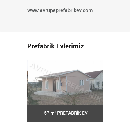
www.avrupaprefabrikev.com
Prefabrik Evlerimiz
RİK EV
57 m² PREFABRİK EV
62 m