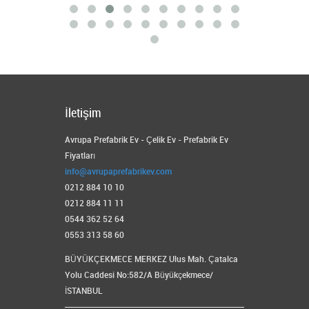
İletişim
Avrupa Prefabrik Ev - Çelik Ev - Prefabrik Ev
Fiyatları
info@avrupaprefabrikev.com
0212 884 10 10
0212 884 11 11
0544 362 52 64
0553 313 58 60
BÜYÜKÇEKMECE MERKEZ Ulus Mah. Çatalca
Yolu Caddesi No:582/A Büyükçekmece/
İSTANBUL