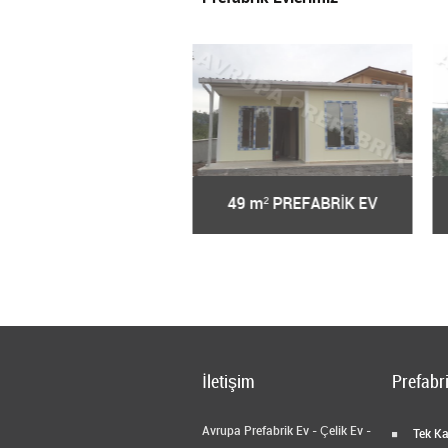
9 m² PREFABRİK EV
57 m² PREFABRİK EV
İletişim
Prefabri
Avrupa Prefabrik Ev - Çelik Ev -
Tek Kat