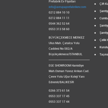
Prefabrik Ev Fiyatları
Çift Ka
info@avrupaprefabrikev.com
Şantiye
0212 884 10 10
0212 884 11 11
Cumbal
0544 362 52 64
Şantiy
0553 313 58 60
Şantiy
BÜYÜKÇEKMECE MERKEZ
Çelik 
Ulus Mah. Çatalca Yolu
Kurulu
Caddesi No:582/A
Büyükçekmece/İSTANBUL
Taşına
EGE SHOWROOM Hamidiye
Mah.Osman Yavuz Arıkan Cad.
Çevre Yolu Uğur Koleji Yanı
Edremit/BALIKESİR
0266 373 61 54
0553 337 17 45
0553 337 17 44