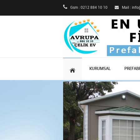
Gsm : 0212 884 10 10
Mail : inf
KURUMSAL
PREFABR