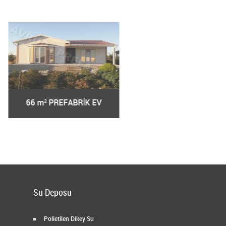
67 m² PREFABRİK EV
68 m² PREFABRİK EV
Su Deposu
Polietilen Dikey Su