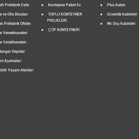
tlı Prefabrik Evler
Konteyner Paket Ev
Plus Kabin
 ve Ofis Binaları
TOPLU KONTEYNER
Güvenlik Kabinleri
PROJELERİ
ı Prefabrik Ofisler
Wc Duş Kabinleri
ÇÖP KONTEYNERİ
e Yemekhaneleri
e Yatakhaneleri
Hangar Depolar
m Aşamaları
bilir Yaşam Alanları