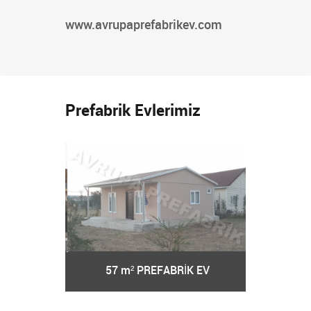
www.avrupaprefabrikev.com
Prefabrik Evlerimiz
RİK EV
57 m² PREFABRİK EV
62 m