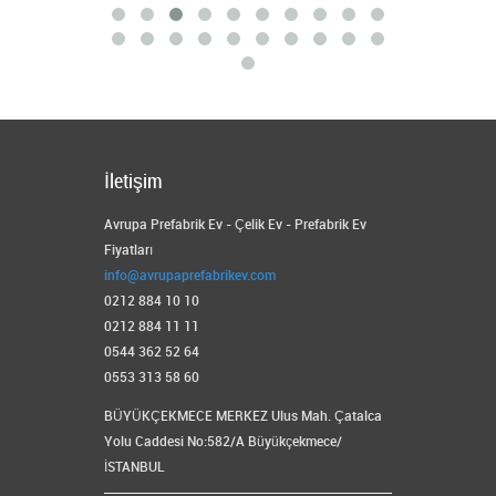
İletişim
Avrupa Prefabrik Ev - Çelik Ev - Prefabrik Ev
Fiyatları
info@avrupaprefabrikev.com
0212 884 10 10
0212 884 11 11
0544 362 52 64
0553 313 58 60
BÜYÜKÇEKMECE MERKEZ Ulus Mah. Çatalca
Yolu Caddesi No:582/A Büyükçekmece/
İSTANBUL