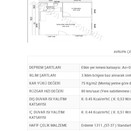
AVRUPA ÇE
DEPREM ŞARTLARI
Etkin yer ivmesi katsayısı :Ao=
İKLİM ŞARTLARI
3.İklim bölgesi baz alınarak üre
KAR YÜKÜ DEĞERİ
75 Kg/m2 (Montaj yerine göre d
RÜZGAR HIZI DEĞERİ
80 km/saat (Yere sabitlenmesi şa
DIŞ DUVAR ISI YALITIM
K: 0.45 Kcal/m²hC ( K: 0,53 W/m
KATSAYISI
İÇ DUVAR ISI YALITIM
K: 0.44 Kcal/m²hC ( K: 0,51 W/m
KATSAYISI
HAFİF ÇELİK MALZEME
Erdemir 1311 ,(ST-37 ) Standart