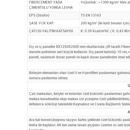
FIBERCEMENT YADA
Yoğunluk : ~1300 kg/m³ Alev alm
ÇİMENTOLU YONGA LEVHA
EPS (Strafor)
TS EN 13163
ŞASE YÜK KAP.
200 kg/m² (iki katlı binalar içi
ÇATI ISI YALITIM KATSAYISI
K: 0.39 Kcal/m²hC ( K: 0,43 W/m
Dış ve iç paneller 8X1250X2500 mm ebatlarında çift taraflı Fiberc
dansite polistiren sert köpük kullanılır. Dış panel kalınlığı 10 cm,
paneli, vasistaslı duvar paneli ve kapılı duvar panelinden imal edi
Birleşim elemanları olan özel U ve H profilleri paslanmaz galvaniz
sonucu paslanma olmaz.
T
Çatı makasları, kirişler ve kolonlar özel bükümlü paslanmaz galva
makas konulmakta olup makas üst yüzeyine özel şekillendirilmiş 
defalarca sökülüp takılabilir.Kaynaksız ve Cıvata Bağlantılı Siste
A
Ara kat konstrüksiyonu taşıyıcı kafes şeklinde özel bükümlü pa
levha ile kaplanır. Alt kat asma tavan alçıpanı üzerine ısı-ses 