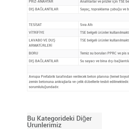
PRİZ-ANAHTAR
Anahtarlar ve prizler için TSE be
DIŞ BAĞLANTILAR
Sayaç, topraklama çubuğu ve bin
TESİSAT
Sıva Altı
VİTRİFİYE
TSE belgeli ürünler kullanılmakt
LAVABO VE DUŞ
TSE belgeli ürünler kullanılmakt
ARMATÜRLERİ
BORU
Temiz su boruları PPRC ve pis su
DIŞ BAĞLANTILAR
Su sayacı ve bina dışı bağlantıla
Avrupa Prefabrik tarafından verilecek beton planına (temel boyut
zemin betonuna ankrajlarla ve çelik dübellerle tesbit edilmektedir.
sorumluluğundadır.
Bu Kategorideki Diğer
Urunlerimiz