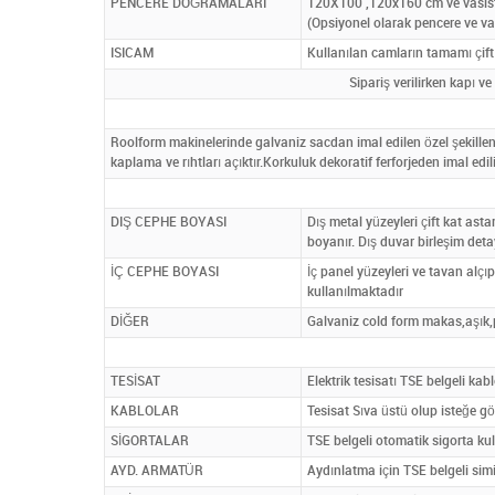
PENCERE DOĞRAMALARI
120X100 ,120x160 cm ve vasista
(Opsiyonel olarak pencere ve v
ISICAM
Kullanılan camların tamamı çift
Sipariş verilirken kapı ve
Roolform makinelerinde galvaniz sacdan imal edilen özel şekillen
kaplama ve rıhtları açıktır.Korkuluk dekoratif ferforjeden imal edil
DIŞ CEPHE BOYASI
Dış metal yüzeyleri çift kat astar
boyanır. Dış duvar birleşim deta
İÇ CEPHE BOYASI
İç panel yüzeyleri ve tavan alçı
kullanılmaktadır
DİĞER
Galvaniz cold form makas,aşık,p
TESİSAT
Elektrik tesisatı TSE belgeli kab
KABLOLAR
Tesisat Sıva üstü olup isteğe gö
SİGORTALAR
TSE belgeli otomatik sigorta kul
AYD. ARMATÜR
Aydınlatma için TSE belgeli simi