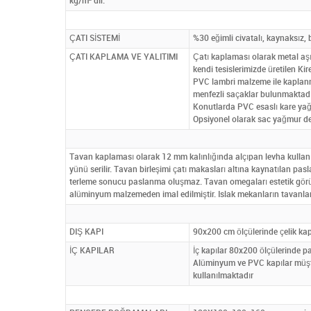
kg/m² dir.
ÇATI SİSTEMİ
%30 eğimli civatalı, kaynaksız, 
ÇATI KAPLAMA VE YALITIMI
Çatı kaplaması olarak metal aşı
kendi tesislerimizde üretilen K
PVC lambri malzeme ile kaplanm
menfezli saçaklar bulunmaktadı
Konutlarda PVC esaslı kare yağm
Opsiyonel olarak sac yağmur der
Tavan kaplaması olarak 12 mm kalınlığında alçıpan levha kullanı
yünü serilir. Tavan birleşimi çatı makasları altına kaynatılan p
terleme sonucu paslanma oluşmaz. Tavan omegaları estetik görün
alüminyum malzemeden imal edilmiştir. Islak mekanların tavanl
DIŞ KAPI
90x200 cm ölçülerinde çelik kapı o
İÇ KAPILAR
İç kapılar 80x200 ölçülerinde p
Alüminyum ve PVC kapılar müşteri
kullanılmaktadır