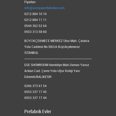
Fiyatları
info@avrupaprefabrikev.com
0212 884 10 10
0212 884 11 11
0544 362 52 64
0553 313 58 60
BÜYÜKÇEKMECE MERKEZ Ulus Mah. Çatalca
Yolu Caddesi No:582/A Büyükçekmece/
İSTANBUL
EGE SHOWROOM Hamidiye Mah.Osman Yavuz
Arıkan Cad. Çevre Yolu Uğur Koleji Yanı
Edremit/BALIKESİR
0266 373 61 54
0553 337 17 45
0553 337 17 44
Prefabrik Evler