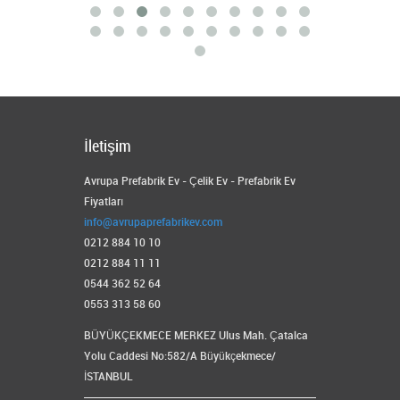
İletişim
Avrupa Prefabrik Ev - Çelik Ev - Prefabrik Ev
Fiyatları
info@avrupaprefabrikev.com
0212 884 10 10
0212 884 11 11
0544 362 52 64
0553 313 58 60
BÜYÜKÇEKMECE MERKEZ Ulus Mah. Çatalca
Yolu Caddesi No:582/A Büyükçekmece/
İSTANBUL