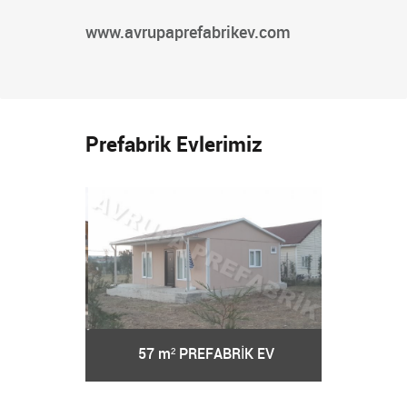
www.avrupaprefabrikev.com
Prefabrik Evlerimiz
RİK EV
57 m² PREFABRİK EV
62 m