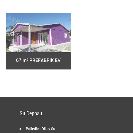
67 m² PREFABRİK EV
68 m² PREFABRİK EV
Su Deposu
Polietilen Dikey Su