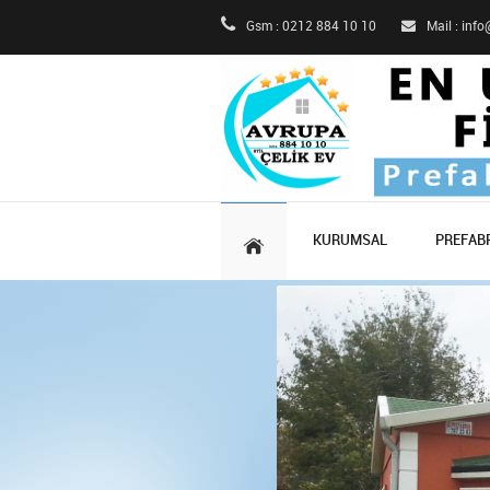
Gsm : 0212 884 10 10
Mail : inf
KURUMSAL
PREFABR