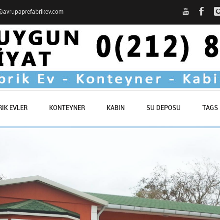
o@avrupaprefabrikev.com
IK EVLER
KONTEYNER
KABIN
SU DEPOSU
TAGS