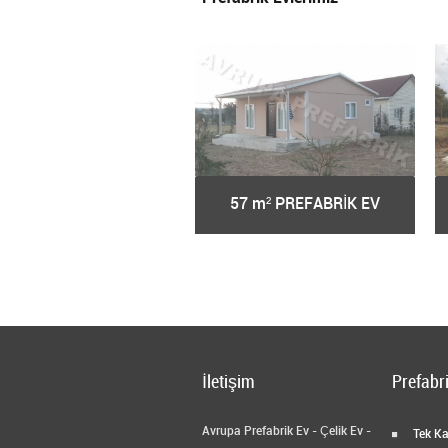
9 m² PREFABRİK EV
57 m² PREFABRİK EV
İletişim
Prefabri
Avrupa Prefabrik Ev - Çelik Ev -
Tek Kat