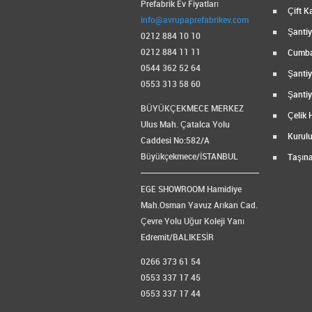
Prefabrik Ev Fiyatları
Çift Ka
info@avrupaprefabrikev.com
Şantiye
0212 884 10 10
0212 884 11 11
Cumbal
0544 362 52 64
Şantiy
0553 313 58 60
Şantiy
BÜYÜKÇEKMECE MERKEZ
Çelik 
Ulus Mah. Çatalca Yolu
Kurulu
Caddesi No:582/A
Büyükçekmece/İSTANBUL
Taşına
EGE SHOWROOM Hamidiye
Mah.Osman Yavuz Arıkan Cad.
Çevre Yolu Uğur Koleji Yanı
Edremit/BALIKESİR
0266 373 61 54
0553 337 17 45
0553 337 17 44