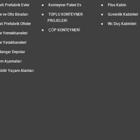
tlı Prefabrik Evler
Konteyner Paket Ev
Plus Kabin
 ve Ofis Binaları
TOPLU KONTEYNER
Güvenlik Kabinleri
PROJELERİ
ı Prefabrik Ofisler
Wc Duş Kabinleri
ÇÖP KONTEYNERİ
e Yemekhaneleri
e Yatakhaneleri
Hangar Depolar
m Aşamaları
bilir Yaşam Alanları