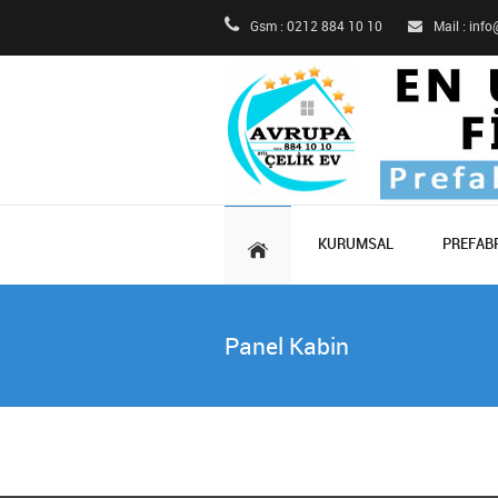
Gsm : 0212 884 10 10
Mail : inf
KURUMSAL
PREFABR
Panel Kabin