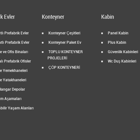
k Evler
Konteyner
Kabin
lı Prefabrik Evler
Konteyner Çeşitleri
Panel Kabin
tlı Prefabrik Evler
Konteyner Paket Ev
Plus Kabin
 ve Ofis Binaları
TOPLU KONTEYNER
Güvenlik Kabinleri
PROJELERİ
ı Prefabrik Ofisler
Wc Duş Kabinleri
ÇÖP KONTEYNERİ
e Yemekhaneleri
e Yatakhaneleri
Hangar Depolar
m Aşamaları
bilir Yaşam Alanları