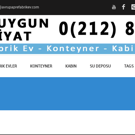
o@avrupaprefabrikev.com
IK EVLER
KONTEYNER
KABIN
SU DEPOSU
TAGS