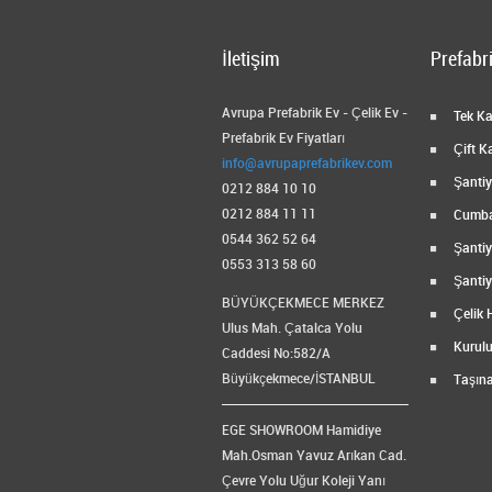
İletişim
Prefabri
Avrupa Prefabrik Ev - Çelik Ev -
Tek Kat
Prefabrik Ev Fiyatları
Çift Ka
info@avrupaprefabrikev.com
Şantiye
0212 884 10 10
0212 884 11 11
Cumbal
0544 362 52 64
Şantiy
0553 313 58 60
Şantiy
BÜYÜKÇEKMECE MERKEZ
Çelik 
Ulus Mah. Çatalca Yolu
Kurulu
Caddesi No:582/A
Büyükçekmece/İSTANBUL
Taşına
EGE SHOWROOM Hamidiye
Mah.Osman Yavuz Arıkan Cad.
Çevre Yolu Uğur Koleji Yanı