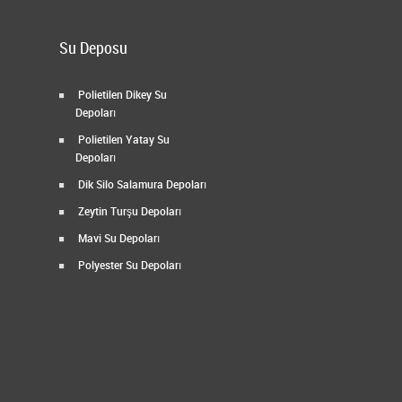
Su Deposu
Polietilen Dikey Su
Depoları
Polietilen Yatay Su
Depoları
Dik Silo Salamura Depoları
Zeytin Turşu Depoları
Mavi Su Depoları
Polyester Su Depoları