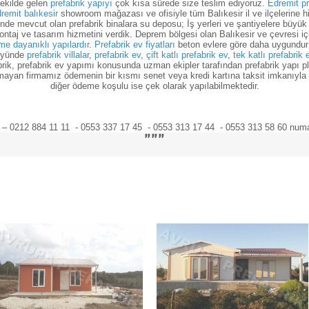
ekilde gelen
prefabrik yapıyı
çok kısa sürede size teslim ediyoruz.
Edremit pr
remit balıkesir
showroom mağazası ve ofisiyle tüm Balıkesir il ve ilçelerine hi
e mevcut olan prefabrik binalara su deposu; İş yerleri ve şantiyelere büyük to
ontaj ve tasarım hizmetini verdik. Deprem bölgesi olan Balıkesir ve çevresi i
e dayanıklı yapılardır
.
Prefabrik ev fiyatları
beton evlere göre daha uygundur v
köyünde
prefabrik villalar
,
prefabrik ev
,
çift katlı prefabrik ev
,
tek katlı prefabrik 
rik, prefabrik ev yapımı konusunda uzman ekipler tarafından prefabrik yapı pl
ayan firmamız ödemenin bir kısmı senet veya kredi kartına taksit imkanıyla si
diğer ödeme koşulu ise çek olarak yapılabilmektedir.
– 0212 884 11 11 - 0553 337 17 45 - 0553 313 17 44 - 0553 313 58 60 numarala
"""