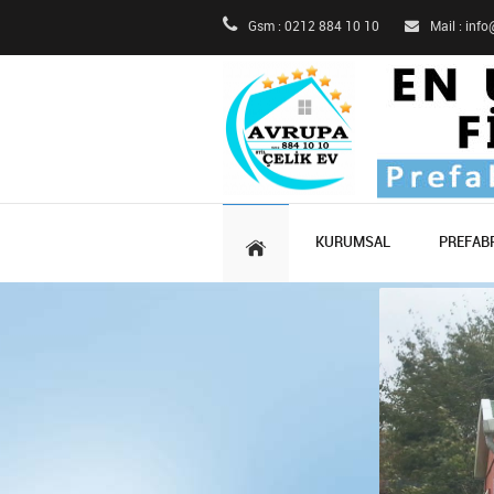
Gsm : 0212 884 10 10
Mail : inf
KURUMSAL
PREFABR