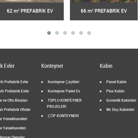
62 m² PREFABRİK EV
66 m² PREFABRİK EV
k Evler
Konteyner
Kabin
lı Prefabrik Evler
Konteyner Çeşitleri
Panel Kabin
tlı Prefabrik Evler
Konteyner Paket Ev
Plus Kabin
 ve Ofis Binaları
TOPLU KONTEYNER
Güvenlik Kabinleri
PROJELERİ
ı Prefabrik Ofisler
Wc Duş Kabinleri
ÇÖP KONTEYNERİ
e Yemekhaneleri
e Yatakhaneleri
Hangar Depolar