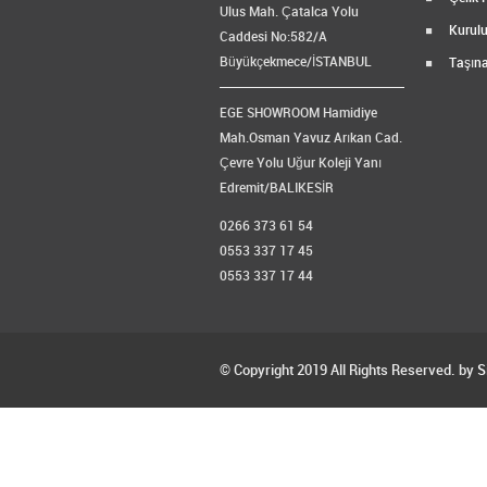
Ulus Mah. Çatalca Yolu
Kurulu
Caddesi No:582/A
Büyükçekmece/İSTANBUL
Taşına
EGE SHOWROOM Hamidiye
Mah.Osman Yavuz Arıkan Cad.
Çevre Yolu Uğur Koleji Yanı
Edremit/BALIKESİR
0266 373 61 54
0553 337 17 45
0553 337 17 44
© Copyright 2019 All Rights Reserved. by
S