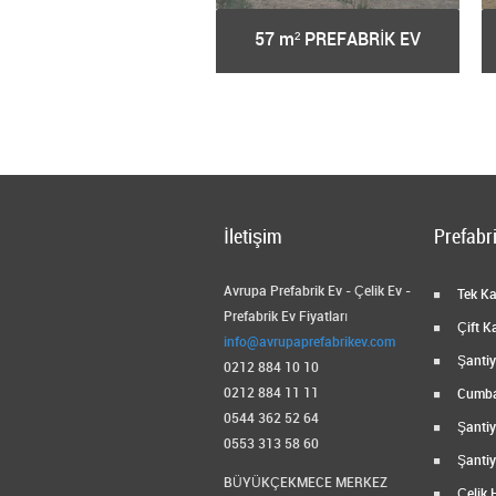
9 m² PREFABRİK EV
57 m² PREFABRİK EV
İletişim
Prefabri
Avrupa Prefabrik Ev - Çelik Ev -
Tek Kat
Prefabrik Ev Fiyatları
Çift Ka
info@avrupaprefabrikev.com
Şantiye
0212 884 10 10
0212 884 11 11
Cumbal
0544 362 52 64
Şantiy
0553 313 58 60
Şantiy
BÜYÜKÇEKMECE MERKEZ
Çelik 