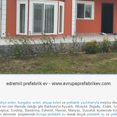
edremit prefabrik ev - www.avrupaprefabrikev.com
ahçe evleri
,
bungalov evleri
,
ahşap evleri
ve
prefabrik yazlıklarıyla
meşhur iller
’nin tüm illerinde olduğu gibi Balıkesir’in Ayvalık, Altıeylül, Bigadiç, Erdek,
psut, Sındırgı, Bandırma, Edremit, Havran, Manyas, Susurluk ilçelerinde kö
k ev demonte projelerinde
Avrupa prefabrik ev
olarak birçok
prefabrik ev
ve
çeli