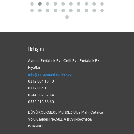
İletişim
Avrupa Prefabrik Ev - Çelik Ev - Prefabrik Ev
Fiyatları
info@avrupaprefabrikev.com
0212 884 10 10
0212 884 11 11
0544 362 52 64
0553 313 58 60
BÜYÜKÇEKMECE MERKEZ Ulus Mah. Çatalca
Yolu Caddesi No:582/A Büyükçekmece/
İSTANBUL