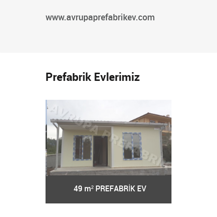
www.avrupaprefabrikev.com
Prefabrik Evlerimiz
RİK EV
49 m² PREFABRİK EV
57 m