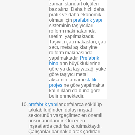
zaman standart ölçüleri
baz alırız. Daha hızlı daha
pratik ve daha ekonomik
olması için
prafabrik yapı
sisteminin taşıyıcıları
rolform makinalarında
üretimi yapılmaktadır.
Taşıyıcı çatı makasları, çatı
sacı, metal aşıklar yine
rolform makinasında
yapılmaktadır.
Prefabrik
binal
arın büyüklüklerine
göre ya da taşıyacağı yüke
göre taşıyıcı metal
aksamın tamamı
statik
projesi
ne göre yapılmakta
kalınlıkları da buna göre
belirlenmektedir.
10.
prefabrik yapı
lar defalarca sökülüp
takılabildiğinden dolayı inşaat
sektörünün vazgeçilmez en önemli
unsurlarındandır. Önceden
inşaatlarda çadırlar kurulmaktaydı.
Çalışanlar barınak olarak çadırları