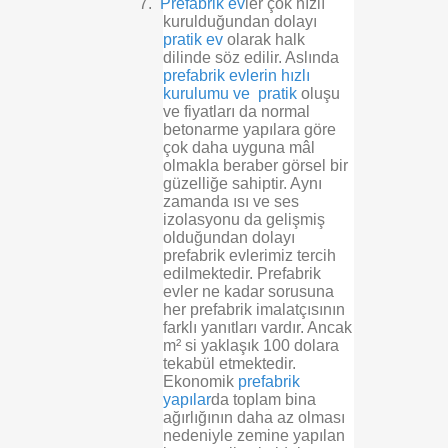
7.
Prefabrik ev
ler çok hızlı
kurulduğundan dolayı
pratik ev
olarak halk
dilinde söz edilir. Aslında
prefabrik evlerin hızlı
kurulumu ve pratik
oluşu
ve fiyatları da normal
betonarme yapılara göre
çok daha uyguna mâl
olmakla beraber görsel bir
güzelliğe sahiptir. Aynı
zamanda ısı ve ses
izolasyonu da gelişmiş
olduğundan dolayı
prefabrik evlerimiz tercih
edilmektedir. Prefabrik
evler ne kadar sorusuna
her prefabrik imalatçısının
farklı yanıtları vardır. Ancak
m² si yaklaşık 100 dolara
tekabül etmektedir.
Ekonomik
prefabrik
yapılar
da toplam bina
ağırlığının daha az olması
nedeniyle zemine yapılan