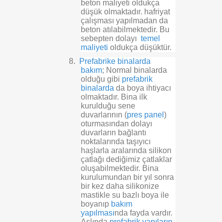
beton maliyeti oldukça
düşük olmaktadır. hafriyat
çalışması yapılmadan da
beton atılabilmektedir. Bu
sebepten dolayı
temel
maliyeti
oldukça düşüktür.
8.
Prefabrike binalarda
bakım
; Normal binalarda
olduğu gibi
prefabrik
binalarda
da boya ihtiyacı
olmaktadır. Bina ilk
kurulduğu sene
duvarlarının (
pres panel
)
oturmasından dolayı
duvarların bağlantı
noktalarında taşıyıcı
haşlarla aralarında silikon
çatlağı dediğimiz çatlaklar
oluşabilmektedir. Bina
kurulumundan bir yıl sonra
bir kez daha silikonize
mastikle su bazlı boya ile
boyanıp
bakım
yapılması
nda fayda vardır.
Aslında
prefabrik yapıların