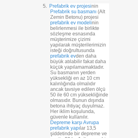
5.
Prefabrik ev projesi
nin
Prefabrik su basmanı
(Alt
Zemin Betonu) projesi
prefabrik ev modeli
nin
belirlenmesi ile birlikte
sözleşme esnasında
müşterimize çizimi
yapılarak müşterilerimizin
isteği doğrultusunda
prefabrik ev
den daha
büyük atılabilir fakat daha
küçük yapılamamaktadır.
Su basmanın yerden
yüksekliği en az 10 cm
kalınlığında olmalıdır
ancak tavsiye edilen ölçü
50 ile 60 cm yüksekliğinde
olmasıdır. Bunun dışında
betona ihtiyaç duyulmaz.
Her iklim koşulunda,
güvenle kullanılır.
Depreme karşı Avrupa
prefabrik yapı
lar 13,5
şiddetinde bir depreme ve