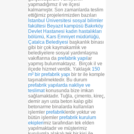
yapmadığımız il ve ilçesi
kalmamıştır. Son zamanlarda teslim
ettiğimiz projelerimizden bazıları
İstanbul Üniversitesi
sosyal bilimler
fakültesi
Beyazıt kampüsü
Bakırköy
Devlet Hastanesi
kadın hastalıkları
bölümü
,
Kars Emniyet müdürlüğü
,
Çatalca Belediyesi
başkanlık binası
gibi bir çok kaymakamlık ve
belediyelere sosyal yardımlaşma
vakıflarına da
prefabrik yapıl
ar
yapmış bulunmaktayız. Birçok il ve
ilçede hizmet verdik. Yaklaşık
150
m² bir prefabrik yapı
bir tır ile komple
taşınabilmektedir. Bu durum
prefabrik yapılarda nakliye ve
teslimat
konusunda bize imkan
sağlamaktadır. Tuğla, çimento, kireç,
demir ayrı usta beton kalıp gibi
betonarme binalarda kullanılan
işlemler
prefabrik
lerde yoktur ve
bütün işlemler
prefabrik kurulum
ekipleri
miz tarafından tek elden
yapılmaktadır ve müşterimiz
kurulumla alakalı tek bir kişi ile