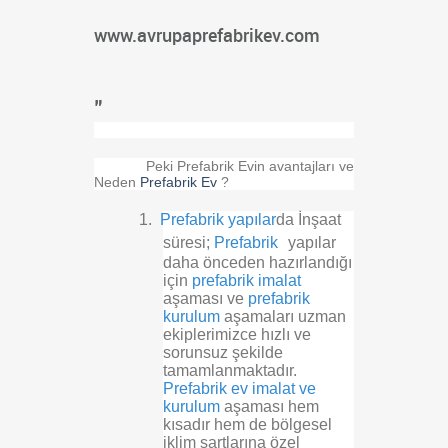
www.avrupaprefabrikev.com
"
Peki Prefabrik Evin avantajları ve
Neden
Prefabrik Ev
?
1.
Prefabrik yapılar
da İnşaat
süresi;
Prefabrik
yapılar
daha önceden hazırlandığı
için
prefabrik imalat
aşaması ve
prefabrik
kurulum
aşamaları uzman
ekiplerimizce hızlı ve
sorunsuz şekilde
tamamlanmaktadır.
Prefabrik ev imalat ve
kurulum
aşaması hem
kısadır hem de bölgesel
iklim şartlarına özel