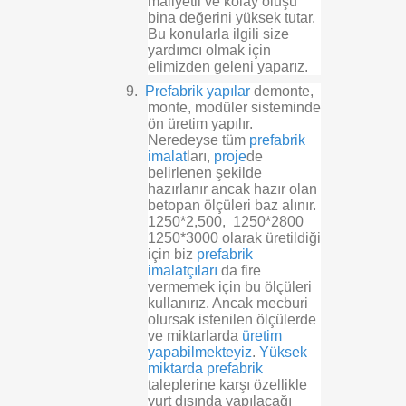
maliyetli ve kolay oluşu
bina değerini yüksek tutar.
Bu konularla ilgili size
yardımcı olmak için
elimizden geleni yaparız.
9.
Prefabrik yapılar
demonte,
monte, modüler sisteminde
ön üretim yapılır.
Neredeyse tüm
prefabrik
imalat
ları,
proje
de
belirlenen şekilde
hazırlanır ancak hazır olan
betopan ölçüleri baz alınır.
1250*2,500, 1250*2800
1250*3000 olarak üretildiği
için biz
prefabrik
imalatçıları
da fire
vermemek için bu ölçüleri
kullanırız. Ancak mecburi
olursak istenilen ölçülerde
ve miktarlarda
üretim
yapabilmekteyiz
.
Yüksek
miktarda prefabrik
taleplerine karşı özellikle
yurt dışında yapılacağı