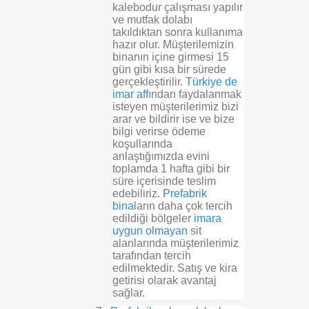
kalebodur çalışması yapılır
ve mutfak dolabı
takıldıktan sonra kullanıma
hazır olur. Müşterilemizin
binanın içine girmesi 15
gün gibi kısa bir sürede
gerçekleştirilir.
Türkiye de
imar affı
ndan faydalanmak
isteyen müşterilerimiz bizi
arar ve bildirir ise ve bize
bilgi verirse ödeme
koşullarında
anlaştığımızda evini
toplamda 1 hafta gibi bir
süre içerisinde teslim
edebiliriz.
Prefabrik
bina
ların daha çok tercih
edildiği bölgeler
imara
uygun olmayan
sit
alanlarında müşterilerimiz
tarafından tercih
edilmektedir. Satış ve kira
getirisi olarak avantaj
sağlar.