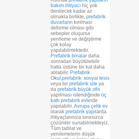
bakım ihtiyacı
hiç yok
denilecek kadar az
olmakla birlikte,
prefabrik
duvarlar
ın kırılması
deforme olması gibi
sebepler oluşursa
yenileme ve değiştirme
çok kolay
yapılabilmektedir
.
Prefabrik bina
lar daha
sonradan büyütülebilir
hatta üstüne bir kat daha
atılabilir.
Prefabrik
Okul
,
prefabrik sosyal tesis
veya bir
prefabrik site
ya
da
prefabrik büyük ofis
yapılması istendiğinde
üç
katlı prefabrik evler
de
yapılabilir.
Avrupa çelik ev
olarak
prefabrik yapı
larda
ihtiyaçlarınıza sınırsızca
çözümler sunabilmekteyiz.
Tüm tadilat ve
yenilemelerin düşük