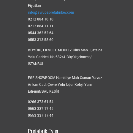
Fiyatları
info@avrupaprefabrikev.com
0212 884 10 10
0212 884 11 11
0544 362 52 64
0553 313 58 60
BÜYÜKÇEKMECE MERKEZ Ulus Mah. Çatalca
Yolu Caddesi No:582/A Büyükçekmece/
İSTANBUL
EGE SHOWROOM Hamidiye Mah.Osman Yavuz
Arıkan Cad. Çevre Yolu Uğur Koleji Yanı
Edremit/BALIKESİR
0266 373 61 54
0553 337 17 45
0553 337 17 44
Prefabrik Evler