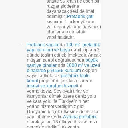
saatte 90 km/h ile esen bir
rüzgar şiddetine
dayanacak şekilde imal
edilmiştir.
Prefabrik çatı
kısmının 1 m kar yüküne
ve rüzgar yüküne dayanıklı
planlanarak imalatı
yapılmaktadır.
·
Prefabrik yapılar
da
100 m² prefabrik
yapı kurulum ve boya
dahil toplam 3
günde teslim edilebilmektedir. Ancak
müşteri talebi doğrultusunda
büyük
şantiye binaları
nda
1000 m² ve üzeri
binalarda
kurulum
ekipleri
prefabrik
sayısı arttırılarak
prefabrik toplu
konut
projelerini çok kısa sürede
imalat ve kurulum hizmeti
ni
vermekteyiz. Sevkiyatı tırlar ve
kamyonlar olmak üzere deniz yolu
ve kara yolu ile Türkiye’nin her
yerine hizmet verdiğimiz gibi
Dünyanın birçok ülkesine de ihracat
yapılabilmektedir
. Avrupa prefabrik
olarak şu an 13 ülkeye ihracatımızı
gerçekleştirdik Türkiyenin