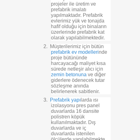
projeler ile üretim ve
prefabrik imalatı
yapılmaktadır. Prefabrik
evlerimiz yük ve tonajda
hafif olduğu için binaların
üzerlerinde prefabrik kat
olarak yapılabilmektedir.
2.
Müşterilerimiz için bütün
prefabrik ev modelleri
nde
proje bütününde
harcayacağı maliyet kısa
sürede netleşir alıcı için
zemin betonuna
ve diğer
giderlere ödenecek tutar
sözleşme anında
belirlenerek sabitlenir.
3.
Prefabrik yapı
larda ısı
izolasyonu pres panel
duvarlarda 16 dansite
polistren köpük
kullanılmaktadır. Dış
duvarlarda ve iç
duvarlarda istenilen
ölçülerde yapılabilmekte