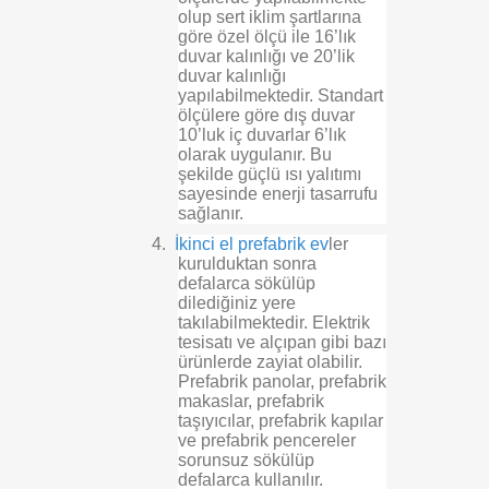
olup sert iklim şartlarına
göre özel ölçü ile 16’lık
duvar kalınlığı ve 20’lik
duvar kalınlığı
yapılabilmektedir. Standart
ölçülere göre dış duvar
10’luk iç duvarlar 6’lık
olarak uygulanır. Bu
şekilde güçlü ısı yalıtımı
sayesinde enerji tasarrufu
sağlanır.
4.
İkinci el prefabrik ev
ler
kurulduktan sonra
defalarca sökülüp
dilediğiniz yere
takılabilmektedir. Elektrik
tesisatı ve alçıpan gibi bazı
ürünlerde zayiat olabilir.
Prefabrik panolar, prefabrik
makaslar, prefabrik
taşıyıcılar, prefabrik kapılar
ve prefabrik pencereler
sorunsuz sökülüp
defalarca kullanılır.