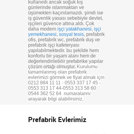
kullanırdı ancak soğuk kış
günlerinde ıslanmaktan ve
üşümekten kaçınılamazdı. şimdi ise
iş güvenlik yasası sebebiyle devlet,
işçileri güvence altına aldı. Çok
daha modern
işçi yatakhanesi
,
işçi
yemekhanesi
,
sosyal tesis
, prefabrik
ofis, prefabrik wc, prefabrik duş ve
prefabrik işçi kafeteryası
yapılabilmektedir. bu şekilde hem
konforlu bir yaşam alanı hem de
değerlendirilebilir prefabrike yapılar
çözüm ortağı olmuştur.
Kurulumu
tamamlanmış olan prefabrik
evlerimizi görmek ve fiyat almak için
0212 884 11 11 - 0553 337 17 45 -
0553 313 17 44-0553 313 58 60
0544 362 52 64 numaralarını
arayarak bilgi alabilirsiniz.
Prefabrik Evlerimiz