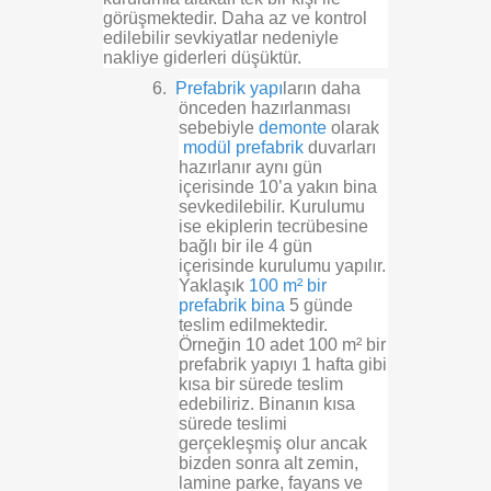
görüşmektedir. Daha az ve kontrol
edilebilir sevkiyatlar nedeniyle
nakliye giderleri düşüktür.
6.
Prefabrik yapı
ların daha
önceden hazırlanması
sebebiyle
demonte
olarak
modül prefabrik
duvarları
hazırlanır aynı gün
içerisinde 10’a yakın bina
sevkedilebilir. Kurulumu
ise ekiplerin tecrübesine
bağlı bir ile 4 gün
içerisinde kurulumu yapılır.
Yaklaşık
100 m² bir
prefabrik bina
5 günde
teslim edilmektedir.
Örneğin 10 adet 100 m² bir
prefabrik yapıyı 1 hafta gibi
kısa bir sürede teslim
edebiliriz. Binanın kısa
sürede teslimi
gerçekleşmiş olur ancak
bizden sonra alt zemin,
lamine parke, fayans ve