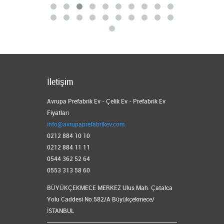
İletişim
Avrupa Prefabrik Ev - Çelik Ev - Prefabrik Ev
Fiyatları
info@avrupaprefabrikev.com
0212 884 10 10
0212 884 11 11
0544 362 52 64
0553 313 58 60
BÜYÜKÇEKMECE MERKEZ Ulus Mah. Çatalca
Yolu Caddesi No:582/A Büyükçekmece/
İSTANBUL