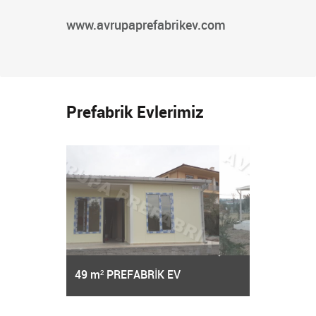
www.avrupaprefabrikev.com
Prefabrik Evlerimiz
m² PREFABRİK EV
57 m² PREFABRİK EV