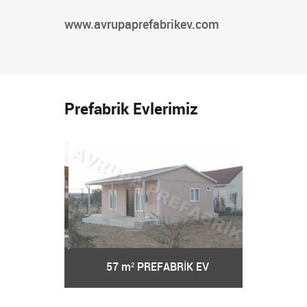
www.avrupaprefabrikev.com
Prefabrik Evlerimiz
RİK EV
57 m² PREFABRİK EV
62 m