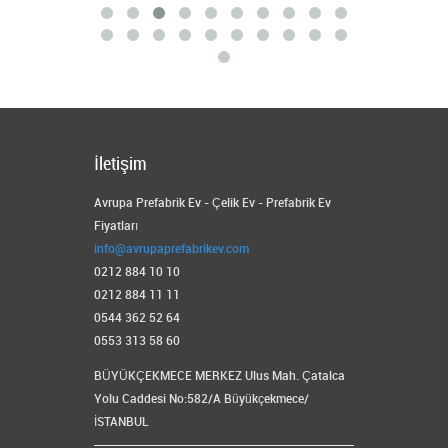
İletişim
Avrupa Prefabrik Ev - Çelik Ev - Prefabrik Ev
Fiyatları
info@avrupaprefabrikev.com
0212 884 10 10
0212 884 11 11
0544 362 52 64
0553 313 58 60
BÜYÜKÇEKMECE MERKEZ Ulus Mah. Çatalca
Yolu Caddesi No:582/A Büyükçekmece/
İSTANBUL