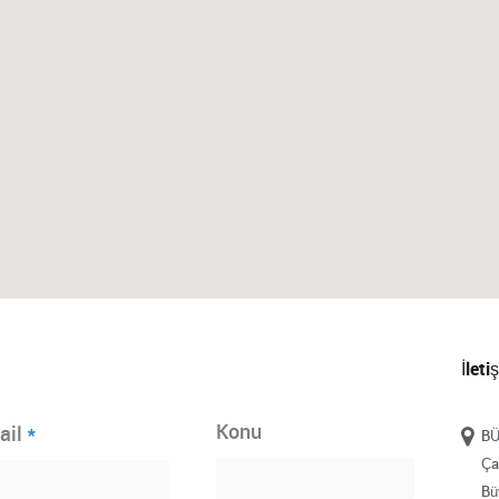
İleti
*
Konu
ail
BÜ
Ça
Bü