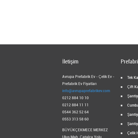
İletişim
Prefabri
Avrupa Prefabrik Ev - Çelik Ev -
Tek Kat
Prefabrik Ev Fiyatları
Çift Ka
info@avrupaprefabrikev.com
Şantiye
0212 884 10 10
0212 884 11 11
Cumbal
0544 362 52 64
Şantiy
0553 313 58 60
Şantiy
BÜYÜKÇEKMECE MERKEZ
Çelik 
Ulus Mah. Çatalca Yolu