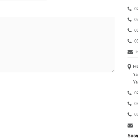
0
0
0
0
i
EG
Ya
Ya
0
0
0
Sosy