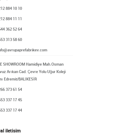
212 884 10 10
212 884 11 11
544 362 52 64
553 313 58 60
nfo@avrupaprefabrikev.com
E SHOWROOM Hamidiye Mah.Osman
vuz Arıkan Cad. Çevre Yolu Uğur Koleji
nı Edremit/BALIKESİR
266 373 61 54
553 337 17 45
553 337 17 44
al iletisim