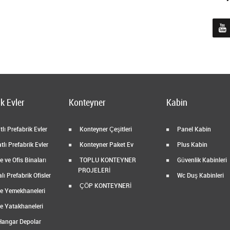
k Evler
Konteyner
Kabin
lı Prefabrik Evler
Konteyner Çeşitleri
Panel Kabin
tlı Prefabrik Evler
Konteyner Paket Ev
Plus Kabin
 ve Ofis Binaları
TOPLU KONTEYNER
Güvenlik Kabinleri
PROJELERİ
ı Prefabrik Ofisler
Wc Duş Kabinleri
ÇÖP KONTEYNERİ
e Yemekhaneleri
e Yatakhaneleri
Hangar Depolar