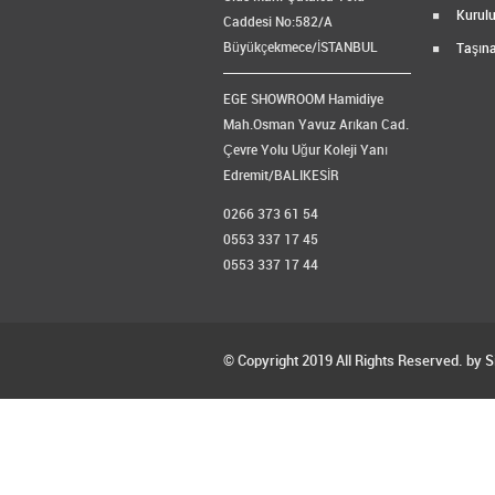
Kurulu
Caddesi No:582/A
Büyükçekmece/İSTANBUL
Taşına
EGE SHOWROOM Hamidiye
Mah.Osman Yavuz Arıkan Cad.
Çevre Yolu Uğur Koleji Yanı
Edremit/BALIKESİR
0266 373 61 54
0553 337 17 45
0553 337 17 44
© Copyright 2019 All Rights Reserved. by
S