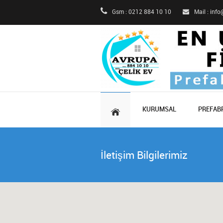
Gsm : 0212 884 10 10
Mail : inf
KURUMSAL
PREFABR
İletişim Bilgilerimiz