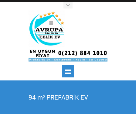
94 m² PREFABRİK EV