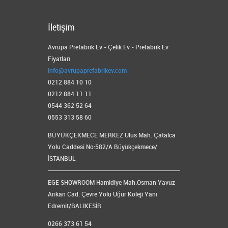
İletişim
Avrupa Prefabrik Ev - Çelik Ev - Prefabrik Ev
Fiyatları
info@avrupaprefabrikev.com
0212 884 10 10
0212 884 11 11
0544 362 52 64
0553 313 58 60
BÜYÜKÇEKMECE MERKEZ Ulus Mah. Çatalca
Yolu Caddesi No:582/A Büyükçekmece/
İSTANBUL
EGE SHOWROOM Hamidiye Mah.Osman Yavuz
Arıkan Cad. Çevre Yolu Uğur Koleji Yanı
Edremit/BALIKESİR
0266 373 61 54