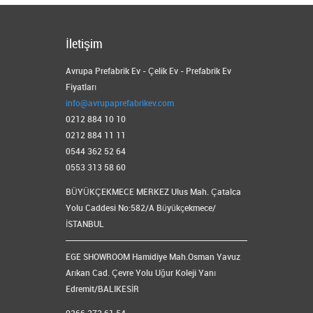
İletişim
Avrupa Prefabrik Ev - Çelik Ev - Prefabrik Ev
Fiyatları
info@avrupaprefabrikev.com
0212 884 10 10
0212 884 11 11
0544 362 52 64
0553 313 58 60
BÜYÜKÇEKMECE MERKEZ Ulus Mah. Çatalca
Yolu Caddesi No:582/A Büyükçekmece/
İSTANBUL
EGE SHOWROOM Hamidiye Mah.Osman Yavuz
Arıkan Cad. Çevre Yolu Uğur Koleji Yanı
Edremit/BALIKESİR